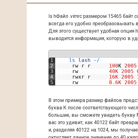
ls hФайл .vimrc размером 15465 байт 
всегда его удобно преобразовывать в
Для этого существует удобная опция h
выводится информация, которую в уд
1
ls 
lash
~
/
2
rw
r
r
100
К
2005
3
rw
40K
2005
4
rwxr
r
16K
2005
5
rw
8.6K
2005
В этом примера размер файлов предст
буква К после соответствующего числ
большие, вы сможете увидеть букву М
вас это удивит, как 40122 байт превра
и, разделяя 40122 на 1024, мы получае
округляет данное значение до 40 кило