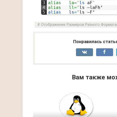
3
alias 	la='
ls 
aF
'
4
alias	ll='
ls
–
laFh
’
5
alias	
ls
=
'
ls
–
F
’
Отображение Размеров Разного Формата
Понравилась стать
Вам также мо