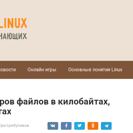
овости
Онлайн игры
Основные понятия Linux
ров файлов в килобайтах,
тах
Дистрибутивов