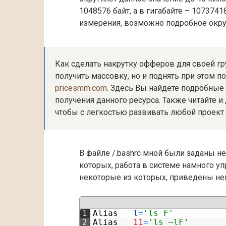
1048576 байт, а в гигабайте – 107374
измерения, возможно подробное окру
Как сделать накрутку офферов для своей гр
получить массовку, но и поднять при этом по
pricesmm.com
. Здесь Вы найдете подробные
получения данного ресурса. Также читайте и
чтобы с легкостью развивать любой проект 
В файле /.bashrc мной были заданы 
которых, работа в системе намного у
некоторые из которых, приведены не
1
Alias
l
=
'ls F'
2
Alias
11
=
'ls –lF’ 