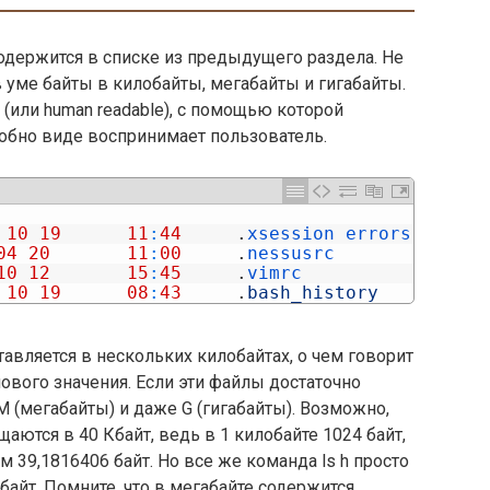
содержится в списке из предыдущего раздела. Не
 уме байты в килобайты, мегабайты и гигабайты.
 (или human readable), с помощью которой
обно виде воспринимает пользователь.
10
19
11
:
44
.
xsession 
errors
04
20
11
:
00
.
nessusrc
10
12
15
:
45
.
vimrc
10
19
08
:
43
.
bash_history
авляется в нескольких килобайтах, о чем говорит
ового значения. Если эти файлы достаточно
 (мегабайты) и даже G (гигабайты). Возможно,
щаются в 40 Кбайт, ведь в 1 килобайте 1024 байт,
м 39,1816406 байт. Но все же команда ls h просто
байт. Помните, что в мегабайте содержится