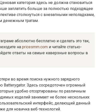
 Ценовая категория здесь не должна становиться
чше заплатить больше за полностью подходящее
спективе столкнуться с внезапными неполадками,
м денежным тратам.
таграме абсолютно бесплатно и сделать это так,
реходите на
pricesmm.com
и читайте статью-
айдете ответы на самые каверзные вопросы в
тери во время поиска нужного зарядного
ю Batterygator. Здесь сосредоточен огромный
 которые удобно отсортированы по различным
ходимых изделий занимает не более нескольких
пользовательский интерфейс, делающий данный
же для новичка веб-технологий.