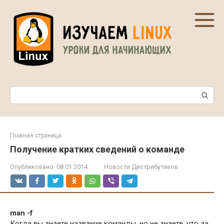
Перейти
к
контенту
Поиск:
Главная страница
Получение кратких сведений о команде
Опубликовано:
08.01.2014
Новости Дистрибутивов
man -f
Когда вы знаете название команды, но не знаете, что за