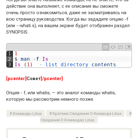
действие она выполняет, с ее описание вы сможете
очень просто ознакомиться, даже не засматриваясь на
всю страницу руководства. Когда вы зададите опцию -f
(или --whati s), на вашем экране будет отображен раздел
SYNOPSIS.
1
1
2
$
man
-
f
Is
3
Is
(
1
)
-
list 
directory 
contents
[pcenter]
Совет
[/pcenter]
Опция - f, или whatis, — это аналог команды whatis,
которую мы рассмотрим немного позже.
Команды Linux
Краткие Сведения О Команде Linux
Сведения О Командах Linux