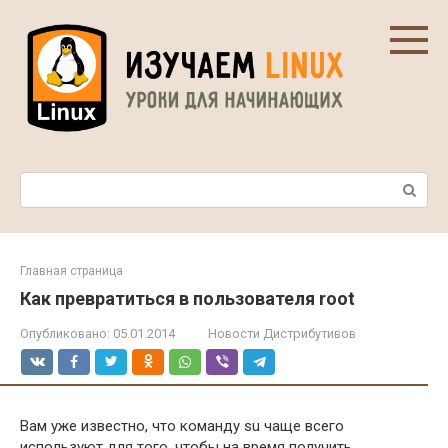
Перейти
к
контенту
Поиск:
Главная страница
Как превратиться в пользователя root
Опубликовано:
05.01.2014
Новости Дистрибутивов
Вам уже известно, что команду su чаще всего
используют для того, чтобы на время получить