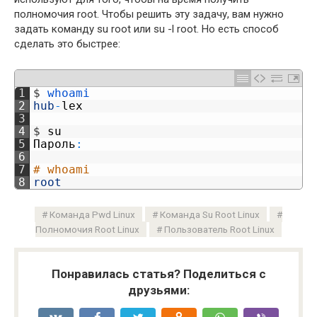
полномочия root. Чтобы решить эту задачу, вам нужно
задать команду su root или su -l root. Но есть способ
сделать это быстрее:
1
$
whoami
2
hub
-
lex
3
4
$
su
5
Пароль
:
6
7
# whoami
8
root
Команда Pwd Linux
Команда Su Root Linux
Полномочия Root Linux
Пользователь Root Linux
Понравилась статья? Поделиться с
друзьями: