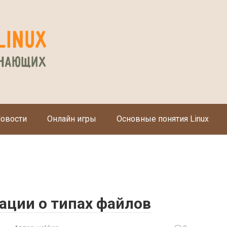
овости
Онлайн игры
Основные понятия Linux
ции о типах файлов