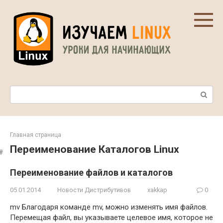
Перейти
к
контенту
Поиск:
Главная страница
Переименование Каталогов Linux
Переименование файлов и каталогов
05.01.2014
Новости Дистрибутивов
xakkap
0
mv Благодаря команде mv, можно изменять имя файлов.
Перемещая файл, вы указываете целевое имя, которое не